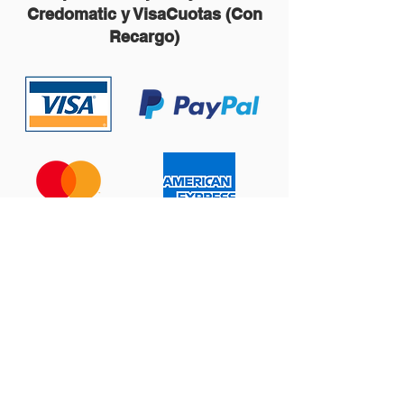
Credomatic y VisaCuotas (Con
Recargo)
Contáctanos:
ventas@prema123.com
Centro Comercial Plaza del Sol, Local 301,