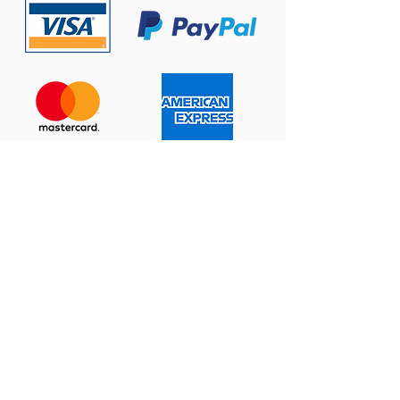
Contáctanos:
ventas@prema123.com
Centro Comercial Plaza del Sol, Local 301,
Calle Montufar 2-04 zona 9,
Ciudad de Guatemala, Tels:
(502) 5691-9494
Y
5400-1928
Productos