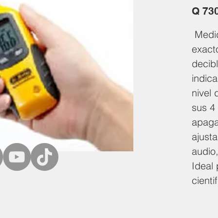
Q 73
Medid
exact
decibl
indica
nivel
sus 4 
apaga
ajust
audio,
Ideal 
cienti