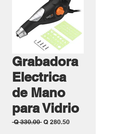
Grabadora
Electrica
de Mano
para Vidrio
Precio
Precio
 Q 330.00 
Q 280.50
de