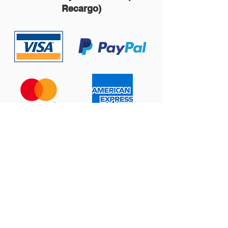
Recargo)
Contáctanos:
ventas@prema123.com
Centro Comercial Plaza del Sol, Local 301,
Calle Montufar 2-04 zona 9,