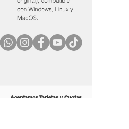
original), compatible
con Windows, Linux y
MacOS.
Aceptamos Tarjetas y Cuotas
Credomatic y VisaCuotas (Con
Recargo)