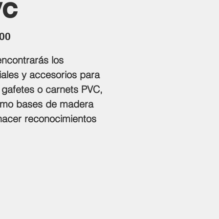
VC
Precio
.00
encontrarás los
iales y accesorios para
 gafetes o carnets PVC,
omo bases de madera
hacer reconocimientos