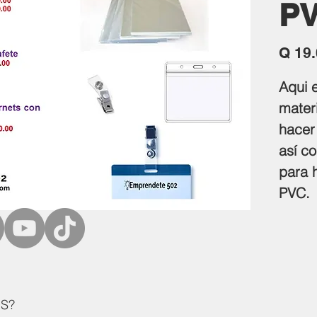
P
Q 19
Aqui 
mater
hacer
así c
para 
PVC.
S?