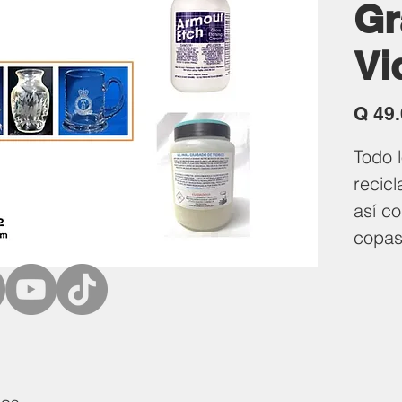
Gr
Vi
Q 49
Todo 
recicl
así c
copas