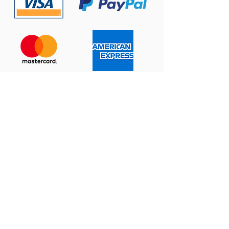
Contáctanos:
ventas@prema123.com
Centro Comercial Plaza del Sol, Local 301,
Calle Montufar 2-04 zona 9,
Ciudad de Guatemala, Tels:
(502) 5691-9494
Y
5400-1928
Productos