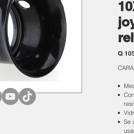
10
jo
re
Q 10
CARA
Med
Con
res
Vid
Se 
usa