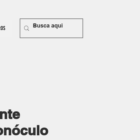
ROS
nte
nóculo