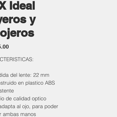
X Ideal
yeros y
lojeros
Precio
5.00
CTERISTICAS:
ida del lente: 22 mm
struido en plastico ABS
istente
rio de calidad optico
adapta al ojo, para poder
r ambas manos