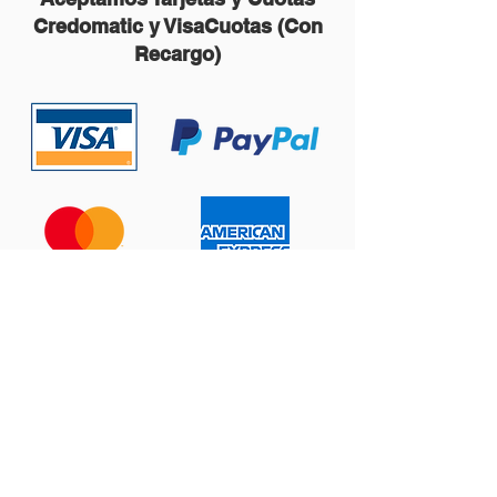
Credomatic y VisaCuotas (Con
Recargo)
Contáctanos:
ventas@prema123.com
Centro Comercial Plaza del Sol, Local 301,