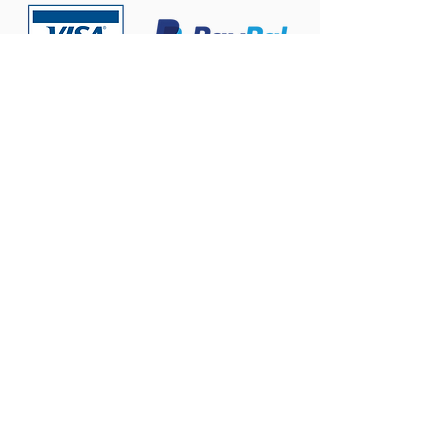
Contáctanos:
ventas@prema123.com
Centro Comercial Plaza del Sol, Local 301,
Calle Montufar 2-04 zona 9,
Ciudad de Guatemala, Tels:
(502) 5691-9494
Y
5400-1928
Productos