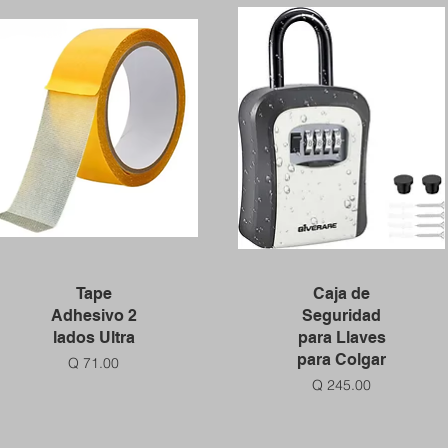
Vista rápida
Vista rápida
Tape
Caja de
Adhesivo 2
Seguridad
lados Ultra
para Llaves
para Colgar
Precio
Q 71.00
Precio
Q 245.00