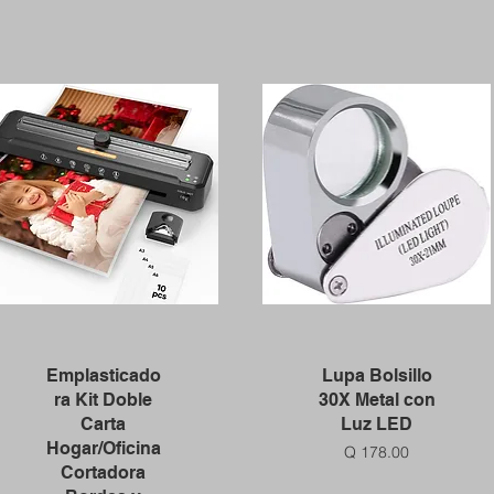
Vista rápida
Vista rápida
Emplasticado
Lupa Bolsillo
ra Kit Doble
30X Metal con
Carta
Luz LED
Hogar/Oficina
Precio
Q 178.00
Cortadora