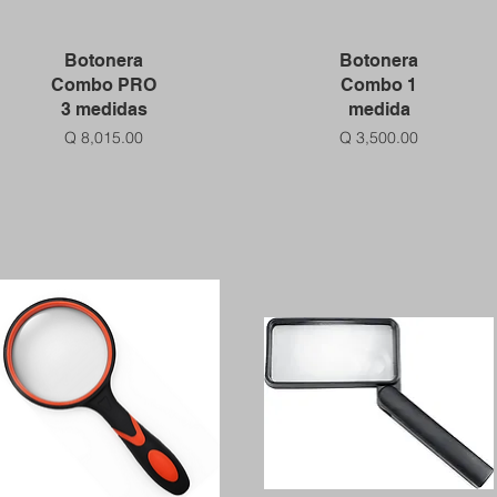
Vista rápida
Vista rápida
Botonera
Botonera
Combo PRO
Combo 1
3 medidas
medida
Precio
Precio
Q 8,015.00
Q 3,500.00