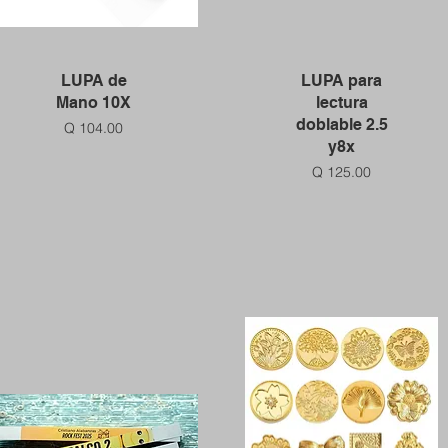
Vista rápida
Vista rápida
LUPA de
LUPA para
Mano 10X
lectura
doblable 2.5
Precio
Q 104.00
y8x
Precio
Q 125.00