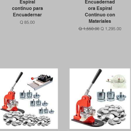
Vista rápida
Vista rápida
Espiral
Encuadernad
continuo para
ora Espiral
Encuadernar
Continuo con
Materiales
Precio
Q 85.00
Precio
Precio de oferta
Q 1,550.00
Q 1,295.00