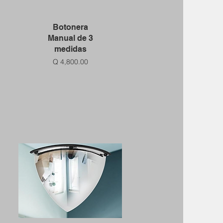
Vista rápida
Botonera
Manual de 3
medidas
Precio
Q 4,800.00