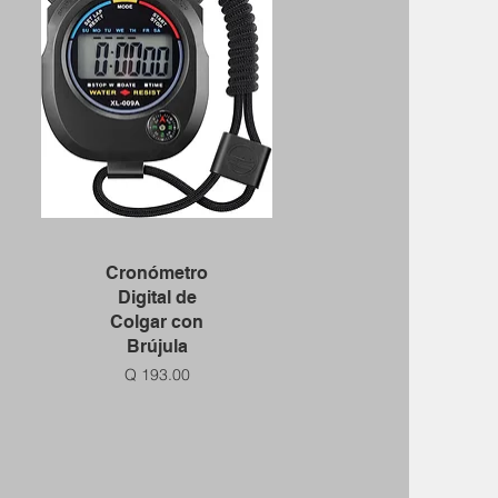
Vista rápida
Cronómetro
Digital de
Colgar con
Brújula
Precio
Q 193.00