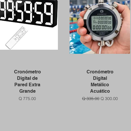
Vista rápida
Vista rápida
Cronómetro
Cronómetro
Digital de
Digital
Pared Extra
Metálico
Grande
Acuático
Precio
Precio
Precio de oferta
Q 775.00
Q 335.00
Q 300.00