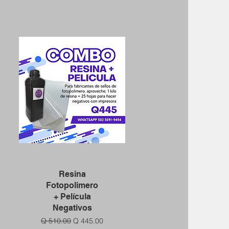
Vista rápida
Resina
Fotopolimero
+ Película
Negativos
Precio
Precio de oferta
Q 510.00
Q 445.00